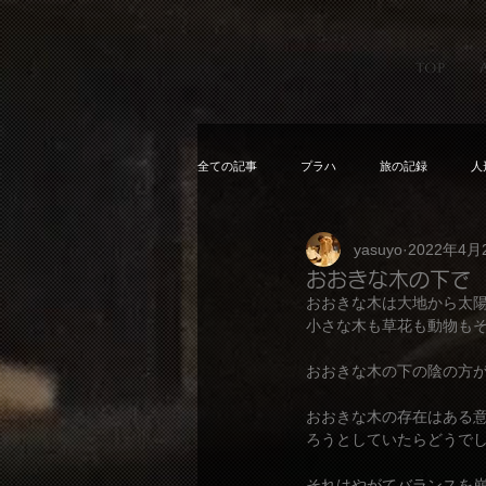
TOP
全ての記事
プラハ
旅の記録
人
yasuyo
2022年4月
おおきな木の下で
おおきな木は大地から太
小さな木も草花も動物も
おおきな木の下の陰の方
おおきな木の存在はある
ろうとしていたらどうで
それはやがてバランスを