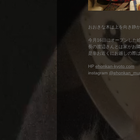
おおきな木は上を向き静
今月16日にオープンした
長の渡辺さんとは家がお
是非お近くにお越しの際は
HP 
ehonkan-kyoto.com
instagram 
@ehonkan_m