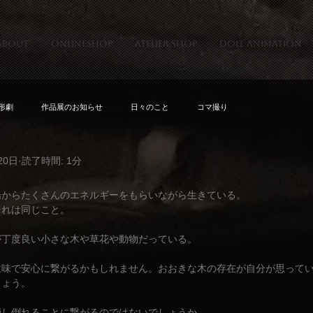
about
onlineshop
atelier shop
doll animation
形劇
作品展のお知らせ
日々のこと
コマ撮り
20日
読了時間: 1分
陽からたくさんのエネルギーをもらいながら生きている。
それは同じこと。
が丁度良い小さな木や草花や動物だっている。
意味で安心に繋がるかもしれません。おおきな木の存在が自分が思って
しょう。
崩し倒れることに繋がるのではないでしょうか。