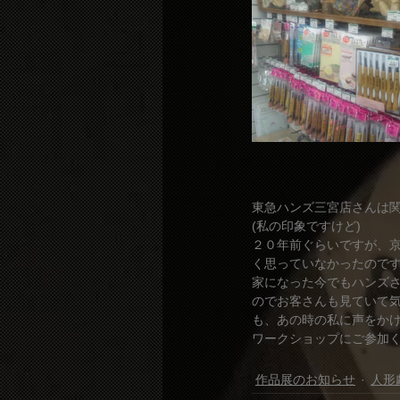
東急ハンズ三宮店さんは
(私の印象ですけど)
２０年前ぐらいですが、
く思っていなかったので
家になった今でもハンズ
のでお客さんも見ていて
も、あの時の私に声をか
ワークショップにご参加
作品展のお知らせ
人形