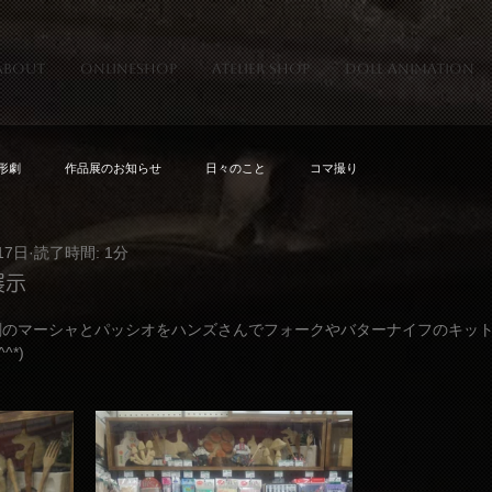
about
onlineshop
atelier shop
doll animation
形劇
作品展のお知らせ
日々のこと
コマ撮り
17日
読了時間: 1分
展示
劇のマーシャとパッシオをハンズさんでフォークやバターナイフのキッ
*)