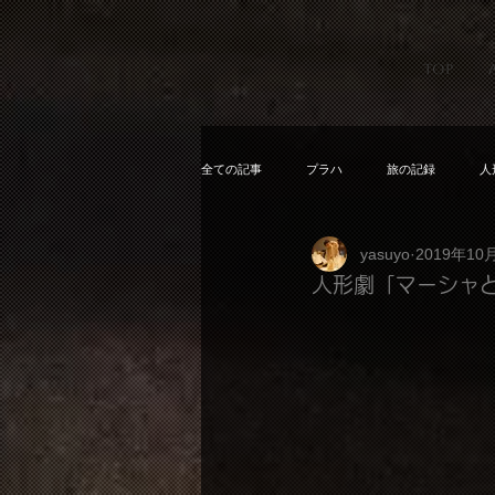
TOP
全ての記事
プラハ
旅の記録
人
yasuyo
2019年10
人形劇「マーシャ