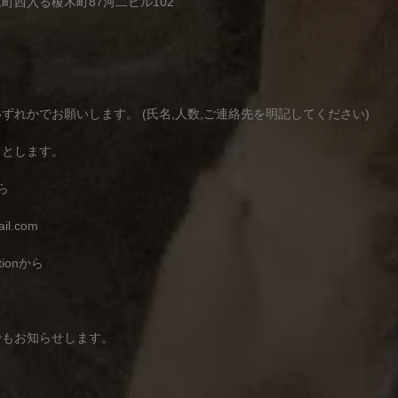
町西入る榎木町87河二ビル102
ずれかでお願いします。 (氏名,人数,ご連絡先を明記してください)
了とします。
ら
il.com
itionから
でもお知らせします。