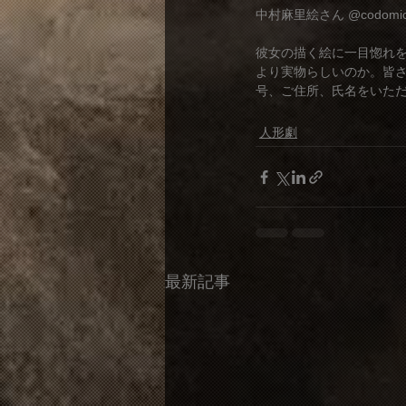
中村麻里絵さん @codomic
彼女の描く絵に一目惚れ
より実物らしいのか。皆
号、ご住所、氏名をいただ
人形劇
最新記事