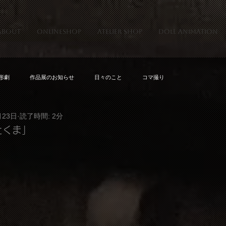
about
onlineshop
atelier shop
doll animation
形劇
作品展のお知らせ
日々のこと
コマ撮り
月23日
読了時間: 2分
とくま」