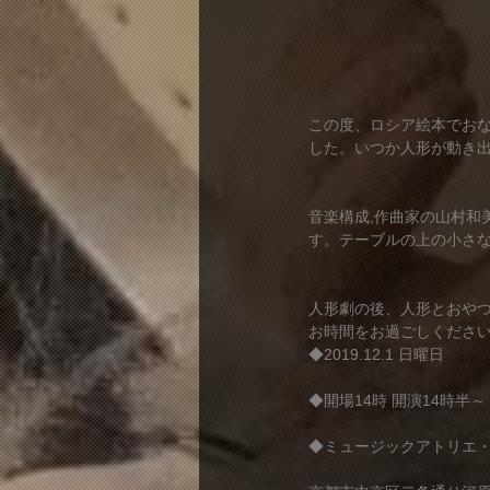
この度、ロシア絵本でお
した。いつか人形が動き
音楽構成,作曲家の山村和
す。テーブルの上の小さ
人形劇の後、人形とおや
お時間をお過ごしください
◆2019.12.1 日曜日
◆開場14時 開演14時半～
◆ミュージックアトリエ