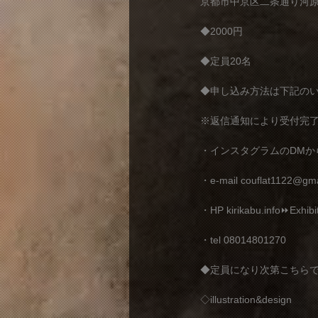
京都市中京区二条通り河原
◆2000円
◆定員20名
◆申し込み方法は下記のい
※返信通知により受付完
・インスタグラムのDMか
・e-mail couflat1122@gma
・HP kirikabu.info⏩Exhib
・tel 08014801270
◆定員になり次第こちら
◇illustration&design