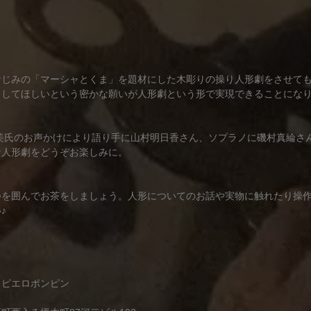
なじみの「マーシャとくま」を題材にした木彫りの操り人形劇をさせて
出してほしいという密かな願いが人形劇という形で実現できることにな
美氏のお声かけにより語り手に山村明日香さん、ソプラノに磯村真綸さ
な人形劇をどうぞお楽しみに。
つを囲んでお茶をしましょう。人形についてのお話や実物に触れたり操
♪
・ピエロポンピン